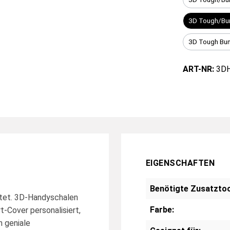
3D Tough/Bu
3D Tough Bu
ART-NR:
3D
EIGENSCHAFTEN
Benötigte Zusatztoo
stet. 3D-Handyschalen
Farbe:
t-Cover personalisiert,
n geniale