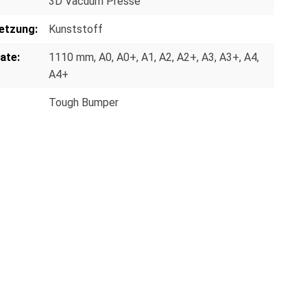
3D Vacuum Presse
etzung:
Kunststoff
ate:
1110 mm
, A0
, A0+
, A1
, A2
, A2+
, A3
, A3+
, A4
,
A4+
Tough Bumper