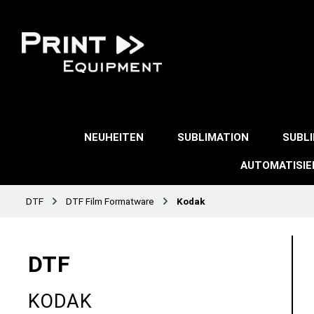
NEUHEITEN
SUBLIMATION
SUBL
AUTOMATISI
DTF
DTF Film Formatware
Kodak
DTF
KODAK