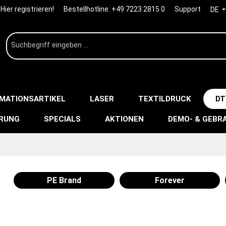
Hier registrieren!
Bestellhotline:
+49 7223 2815 0
Support
DE
IMATIONSARTIKEL
LASER
TEXTILDRUCK
DT
ERUNG
SPECIALS
AKTIONEN
DEMO- & GEBR
PE Brand
Forever