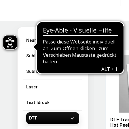
Neuheiten
Sublimation
Sublimationsartikel
Laser
Textildruck
DTF
DTF Tran
Hot Peel