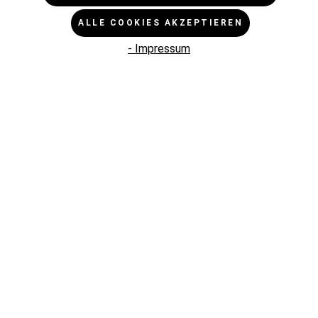
ALLE COOKIES AKZEPTIEREN
- Impressum
Jig/Adapter für Lasergravur & UV-Druck,
div. Ausführungen, inkl. Zentrierhilfen