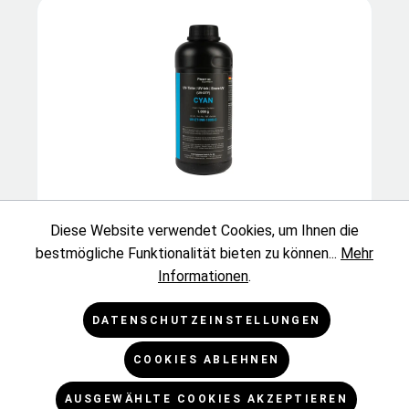
UV-Tinte für UV-DTF-Drucksystem, div.
Diese Website verwendet Cookies, um Ihnen die
Farben, 1.000-ml-Flasche
bestmögliche Funktionalität bieten zu können...
Mehr
Informationen
.
DATENSCHUTZEINSTELLUNGEN
COOKIES ABLEHNEN
AUSGEWÄHLTE COOKIES AKZEPTIEREN