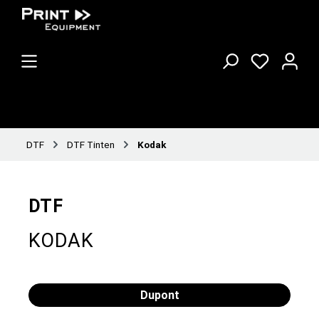
DTF
DTF Tinten
Kodak
DTF
KODAK
Dupont