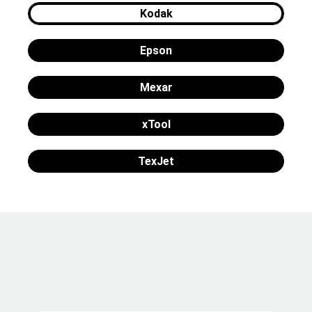
Kodak
Epson
Mexar
xTool
TexJet