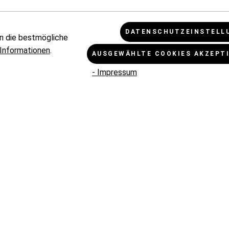
DATENSCHUTZEINSTELL
n die bestmögliche
Informationen
.
AUSGEWÄHLTE COOKIES AKZEPT
- Impressum
KUNDENINFORMATIONEN
RECHTLI
Zahlungsbedingungen
Cookie - 
Umtausch und Rückgabe
Datensch
Versandbedingungen
AGB
Reklamation
Impressu
Kontakt
ZAHL
VERSANDPARTNER