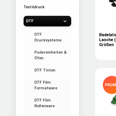
Textildruck
DTF
DTF
Badelat
Lasche (
Drucksysteme
Größen
Pudereinheiten &
Öfen
DTF Tinten
DTF Film
PRO
Formatware
DTF Film
Rollenware