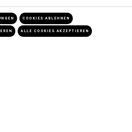
UNGEN
COOKIES ABLEHNEN
IEREN
ALLE COOKIES AKZEPTIEREN
CHES
NEWSLETTER
Abonniere unseren
Einstellungen
kostenlosen Newsletter!
utz
NEWSLETTERANMELDUNG
m
SOCIAL MEDIA
UNGSARTEN