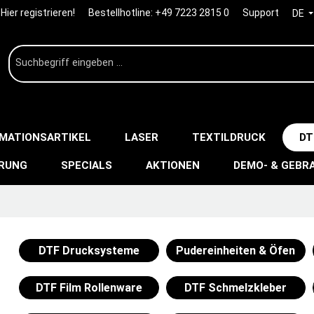
Hier registrieren!
Bestellhotline:
+49 7223 2815 0
Support
DE
IMATIONSARTIKEL
LASER
TEXTILDRUCK
DT
ERUNG
SPECIALS
AKTIONEN
DEMO- & GEBR
DTF Drucksysteme
Pudereinheiten & Öfen
DTF Film Rollenware
DTF Schmelzkleber