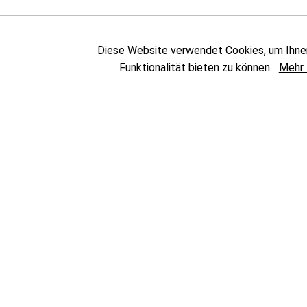
Diese Website verwendet Cookies, um Ihne
Funktionalität bieten zu können...
Mehr 
KATEGORIEN
UNTERNEHMEN
Sublimation
Messen & Events
Textildruck
Showrooms
DTF
Das Team
UV Druck
Unternehmen
Solvent Druck
Transferpressen
Specials
Sale %
Gebrauchtgeräte