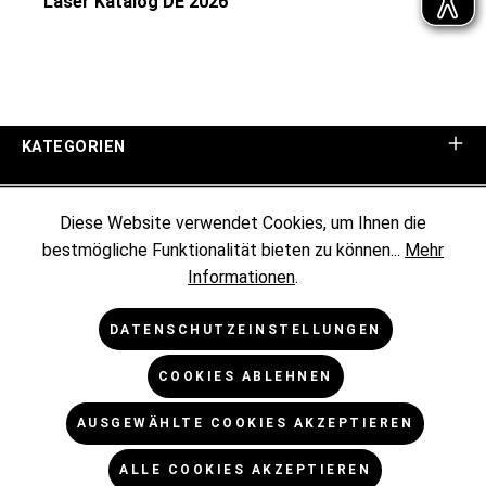
Laser Katalog DE 2026
KATEGORIEN
UNTERNEHMEN
Diese Website verwendet Cookies, um Ihnen die
bestmögliche Funktionalität bieten zu können...
Mehr
KUNDENINFORMATIONEN
Informationen
.
RECHTLICHES
DATENSCHUTZEINSTELLUNGEN
COOKIES ABLEHNEN
NEWSLETTER
AUSGEWÄHLTE COOKIES AKZEPTIEREN
* Alle Preise exkl. gesetzl. Mehrwertsteuer zzgl.
ALLE COOKIES AKZEPTIEREN
Versandkosten
und ggf. Nachnahmegebühren, wenn nicht