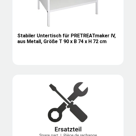
Stabiler Untertisch für PRETREATmaker IV,
aus Metall, Größe T 90 x B 74 x H 72 cm