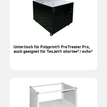
Untertisch für Polyprint® PreTreater Pro,
auch geeignet für TexJet® shortee² / echo²