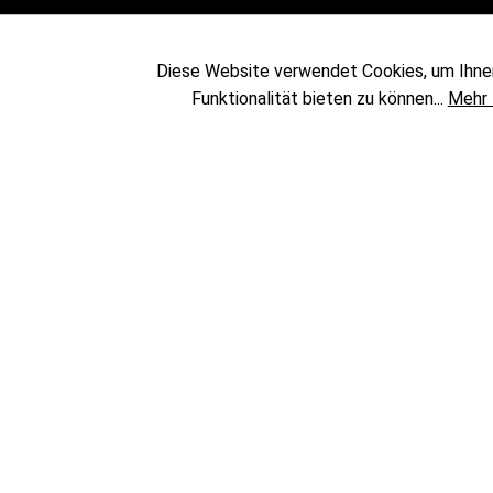
Sublimation
Messen & Events
Textildruck
Showrooms
Diese Website verwendet Cookies, um Ihne
DTF
Das Team
Funktionalität bieten zu können...
Mehr 
UV Druck
Unternehmen
Solvent Druck
Transferpressen
Specials
Sale %
Gebrauchtgeräte
Lasergravur
* Alle Preise exkl. gesetzl. 