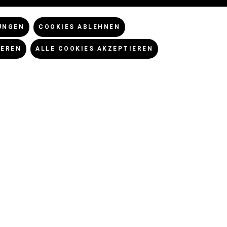
Abonniere unseren
Einstellungen
kostenlosen Newsletter!
UNGEN
COOKIES ABLEHNEN
utz
IEREN
ALLE COOKIES AKZEPTIEREN
NEWSLETTERANMELDUNG
m
SOCIAL MEDIA
UNGSARTEN
enn nicht anders angegeben.