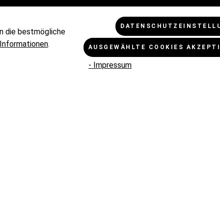
Zahlungsbedingungen
Cookie - 
DATENSCHUTZEINSTELL
Umtausch und Rückgabe
Datensch
n die bestmögliche
Versandbedingungen
AGB
Informationen
.
AUSGEWÄHLTE COOKIES AKZEPT
Reklamation
Impressu
- Impressum
Kontakt
ZAHL
VERSANDPARTNER
Mehrwertsteuer zzgl.
Versandkosten
und ggf. Nachnahmegebühren, w