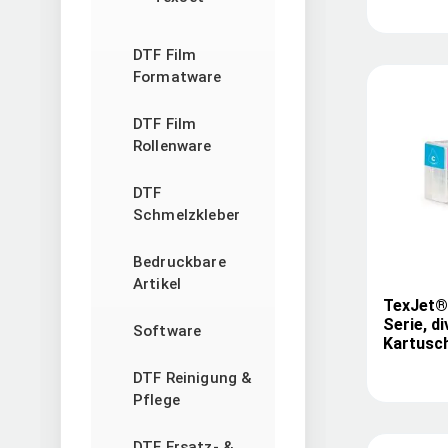
DTF Film
Formatware
DTF Film
Rollenware
DTF
Schmelzkleber
Bedruckbare
Artikel
TexJet® 
Serie, di
Software
Kartusc
DTF Reinigung &
Pflege
DTF Ersatz- &