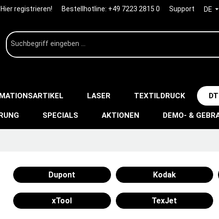
Hier registrieren!
Bestellhotline:
+49 7223 2815 0
Support
DE
IMATIONSARTIKEL
LASER
TEXTILDRUCK
DT
ERUNG
SPECIALS
AKTIONEN
DEMO- & GEBR
Dupont
Kodak
xTool
TexJet