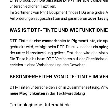
Einzelproduktion. Die passende
DTF-Tinte
spielt dabei ei
unterschiedlichen Textilien.
I
m Sortiment von Print Equipment findest Du eine große 
Anforderungen zugeschnitten und garantieren
zuverlässi
WAS IST DTF-TINTE UND WIE FUNKTIONIE
DTF-Tinte ist eine
wasserbasierte Pigmenttinte
, die s
gedruckt wird, erfolgt beim DTF-Druck zunächst ein
spie
der unter Hitzeeinwirkung geliert. Erst dann wird das Motiv
Die Tinte bleibt beim DTF-Verfahren auf der Oberfläche de
erzielen – ohne Vorbehandlung des Gewebes.
BESONDERHEITEN VON DTF-TINTE IM VE
DTF-Tinten unterscheiden sich in Zusammensetzung, Anwe
neue Möglichkeiten
in der Textilveredelung.
Technologische Unterschiede