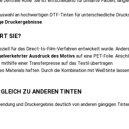
ne zentrale Rolle: Sie ist entscheidend für brillante Farben, lan
Auswahl an hochwertigen DTF-Tinten für unterschiedliche Drucks
ge Druckergebnisse
.
RT SIE?
peziell für das Direct-to-Film-Verfahren entwickelt wurde. Ander
gelverkehrter Ausdruck des Motivs
auf eine PET-Folie. Anschl
 mithilfe einer Transferpresse auf das Textil übertragen.
s Materials haften. Durch die Kombination mit Weißtinte lassen
RGLEICH ZU ANDEREN TINTEN
ndung und Druckergebnis deutlich von anderen gängigen Tinten