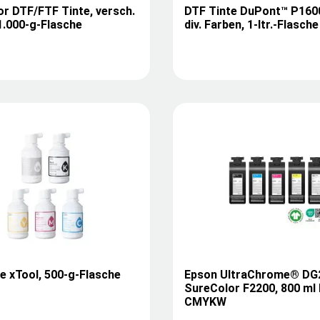
r DTF/FTF Tinte, versch.
DTF Tinte DuPont™ P1600
1.000-g-Flasche
div. Farben, 1-ltr.-Flasche
e xTool, 500-g-Flasche
Epson UltraChrome® DG2
SureColor F2200, 800 ml 
CMYKW