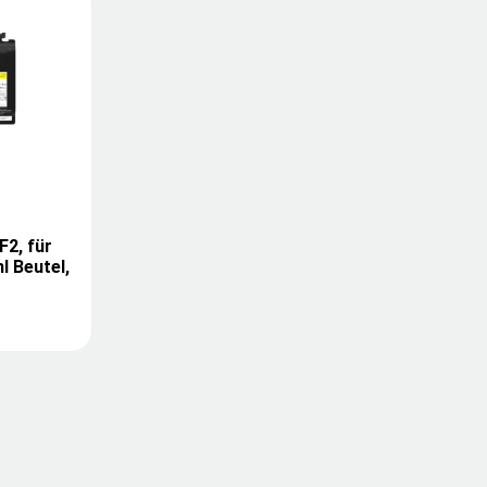
2, für
l Beutel,