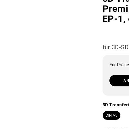
Premi
EP-1,
für 3D-S
Für Preise
A
3D Transferf
DIN A5