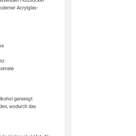
passenden Holzsockel
oderner Acrylglas-
se
anz
aximale
lkohol gereinigt
aden, wodurch das