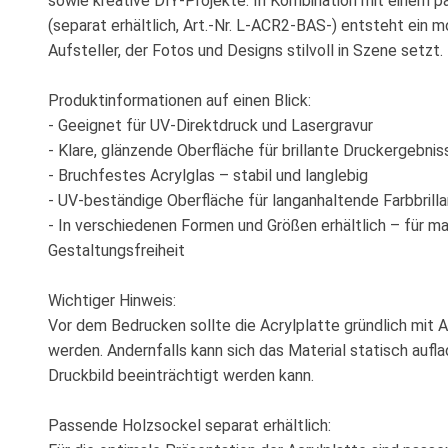
sowie kreative DIY-Projekte. In Kombination mit einem 
(separat erhältlich, Art.-Nr. L-ACR2-BAS-) entsteht ein m
Aufsteller, der Fotos und Designs stilvoll in Szene setzt.
Produktinformationen auf einen Blick:
- Geeignet für UV-Direktdruck und Lasergravur
- Klare, glänzende Oberfläche für brillante Druckergebnis
- Bruchfestes Acrylglas – stabil und langlebig
- UV-beständige Oberfläche für langanhaltende Farbbrill
- In verschiedenen Formen und Größen erhältlich – für m
Gestaltungsfreiheit
Wichtiger Hinweis:
Vor dem Bedrucken sollte die Acrylplatte gründlich mit A
werden. Andernfalls kann sich das Material statisch aufl
Druckbild beeinträchtigt werden kann.
Passende Holzsockel separat erhältlich: