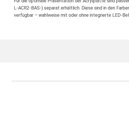
Für die optimale Präsentation der Acrylplatte sind passe
L-ACR2-BAS-) separat erhältlich. Diese sind in den Farb
verfügbar – wahlweise mit oder ohne integrierte LED-Be