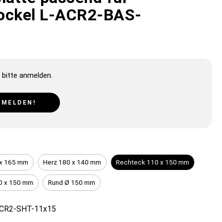
ockel L-ACR2-BAS-
 bitte anmelden.
NMELDEN!
 x 165 mm
Herz 180 x 140 mm
Rechteck 110 x 150 mm
0 x 150 mm
Rund Ø 150 mm
CR2-SHT-11x15