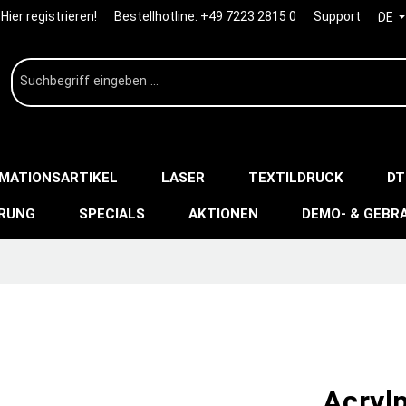
Hier registrieren!
Bestellhotline:
+49 7223 2815 0
Support
DE
IMATIONSARTIKEL
LASER
TEXTILDRUCK
DT
ERUNG
SPECIALS
AKTIONEN
DEMO- & GEBR
Acrylp