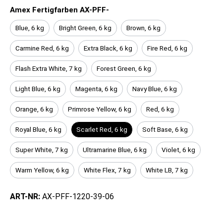
Amex Fertigfarben AX-PFF-
Blue, 6 kg
Bright Green, 6 kg
Brown, 6 kg
Carmine Red, 6 kg
Extra Black, 6 kg
Fire Red, 6 kg
Flash Extra White, 7 kg
Forest Green, 6 kg
Light Blue, 6 kg
Magenta, 6 kg
Navy Blue, 6 kg
Orange, 6 kg
Primrose Yellow, 6 kg
Red, 6 kg
Royal Blue, 6 kg
Scarlet Red, 6 kg
Soft Base, 6 kg
Super White, 7 kg
Ultramarine Blue, 6 kg
Violet, 6 kg
Warm Yellow, 6 kg
White Flex, 7 kg
White LB, 7 kg
ART-NR:
AX-PFF-1220-39-06