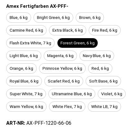
Amex Fertigfarben AX-PFF-
Blue, 6 kg
Bright Green, 6 kg
Brown, 6 kg
Carmine Red, 6 kg
Extra Black, 6 kg
Fire Red, 6 kg
Flash Extra White, 7 kg
Forest Green, 6 kg
Light Blue, 6 kg
Magenta, 6 kg
Navy Blue, 6 kg
Orange, 6 kg
Primrose Yellow, 6 kg
Red, 6 kg
Royal Blue, 6 kg
Scarlet Red, 6 kg
Soft Base, 6 kg
Super White, 7 kg
Ultramarine Blue, 6 kg
Violet, 6 kg
Warm Yellow, 6 kg
White Flex, 7 kg
White LB, 7 kg
ART-NR:
AX-PFF-1220-66-06