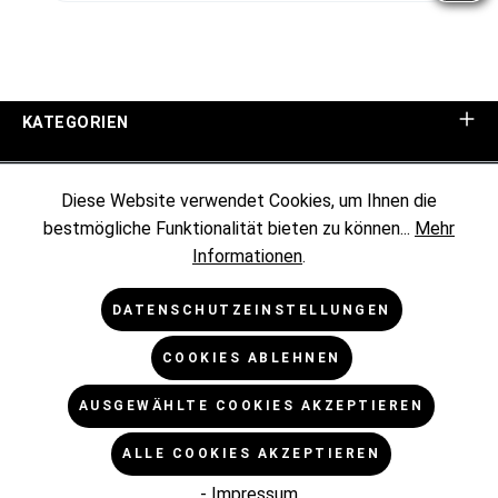
KATEGORIEN
UNTERNEHMEN
Diese Website verwendet Cookies, um Ihnen die
bestmögliche Funktionalität bieten zu können...
Mehr
KUNDENINFORMATIONEN
Informationen
.
RECHTLICHES
DATENSCHUTZEINSTELLUNGEN
COOKIES ABLEHNEN
NEWSLETTER
AUSGEWÄHLTE COOKIES AKZEPTIEREN
* Alle Preise exkl. gesetzl. Mehrwertsteuer zzgl.
ALLE COOKIES AKZEPTIEREN
Versandkosten
und ggf. Nachnahmegebühren, wenn nicht
anders angegeben.
- Impressum