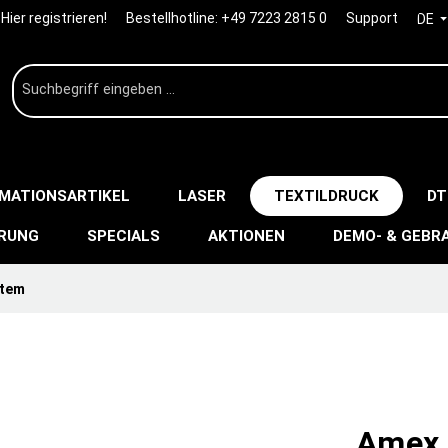
Hier registrieren!
Bestellhotline:
+49 7223 2815 0
Support
DE
IMATIONSARTIKEL
LASER
TEXTILDRUCK
DT
ERUNG
SPECIALS
AKTIONEN
DEMO- & GEBR
stem
Amex 