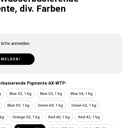
nte, div. Farben
 bitte anmelden.
NMELDEN!
rbasierende Pigmente AX-WTP-
g
Blue 52, 1 kg
Blue 53, 1 kg
Blue 54, 1 kg
Blue 59, 1 kg
Green 60, 1 kg
Green 62, 1 kg
 kg
Orange 32, 1 kg
Red 40, 1 kg
Red 42, 1 kg