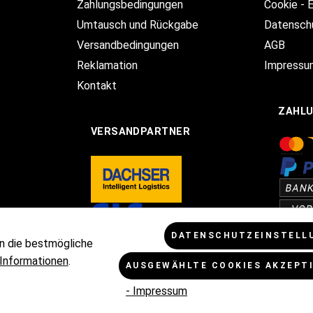
Zahlungsbedingungen
Cookie - 
Umtausch und Rückgabe
Datensch
Versandbedingungen
AGB
Reklamation
Impressu
Kontakt
ZAHL
VERSANDPARTNER
DATENSCHUTZEINSTELL
n die bestmögliche
Informationen
.
AUSGEWÄHLTE COOKIES AKZEPT
Mehrwertsteuer zzgl.
Versandkosten
und ggf. Nachnahmegebühren, w
- Impressum