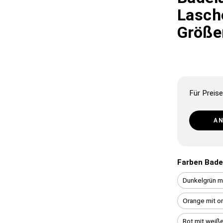
Lasche
Größe
Für Preise
A
Farben Bade
Dunkelgrün m
Orange mit o
Rot mit weiß