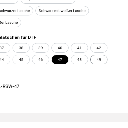
schwarzer Lasche
Schwarz mit weißer Lasche
ßer Lasche
latschen für DTF
37
38
39
40
41
42
44
45
46
47
48
49
L-RSW-47