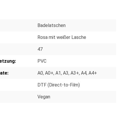
Badelatschen
Rosa mit weißer Lasche
47
etzung:
PVC
ate:
A0
, A0+
, A1
, A3
, A3+
, A4
, A4+
DTF (Direct-to-Film)
Vegan