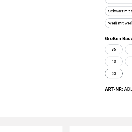
Schwarz mit 
Weiß mit wei
Größen Bade
36
43
50
ART-NR:
AD