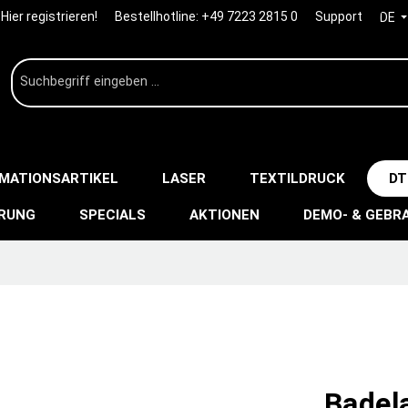
Hier registrieren!
Bestellhotline:
+49 7223 2815 0
Support
DE
IMATIONSARTIKEL
LASER
TEXTILDRUCK
DT
ERUNG
SPECIALS
AKTIONEN
DEMO- & GEBR
Badel