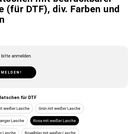
 (für DTF), div. Farben und
n
 bitte anmelden.
NMELDEN!
latschen für DTF
it weißer Lasche
Grün mit weißer Lasche
ranger Lasche
Rosa mit weißer Lasche
er Lasche
Royalblau mit weißer Lasche