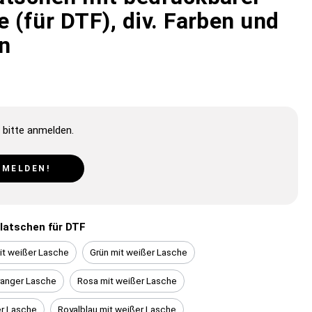
 (für DTF), div. Farben und
n
 bitte anmelden.
NMELDEN!
latschen für DTF
it weißer Lasche
Grün mit weißer Lasche
ranger Lasche
Rosa mit weißer Lasche
er Lasche
Royalblau mit weißer Lasche