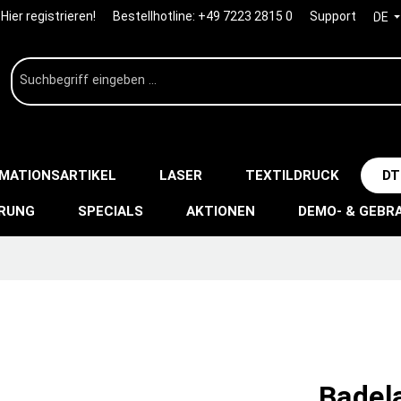
Hier registrieren!
Bestellhotline:
+49 7223 2815 0
Support
DE
IMATIONSARTIKEL
LASER
TEXTILDRUCK
DT
ERUNG
SPECIALS
AKTIONEN
DEMO- & GEBR
Badel