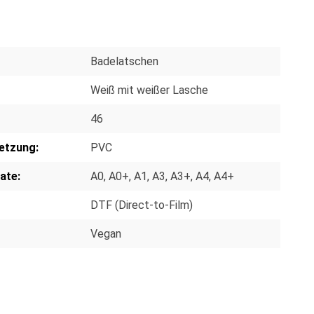
Badelatschen
Weiß mit weißer Lasche
46
etzung:
PVC
ate:
A0
, A0+
, A1
, A3
, A3+
, A4
, A4+
DTF (Direct-to-Film)
Vegan