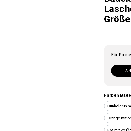
Lasche
Größe
Für Preise
A
Farben Bade
Dunkelgrün m
Orange mit o
Rot mit weiß