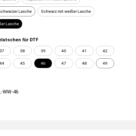
schwarzer Lasche
Schwarz mit weißer Lasche
ßer Lasche
latschen für DTF
37
38
39
40
41
42
44
45
46
47
48
49
L-WW-46