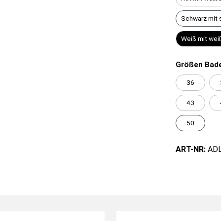
Schwarz mit 
Weiß mit wei
Größen Bade
36
43
50
ART-NR:
AD