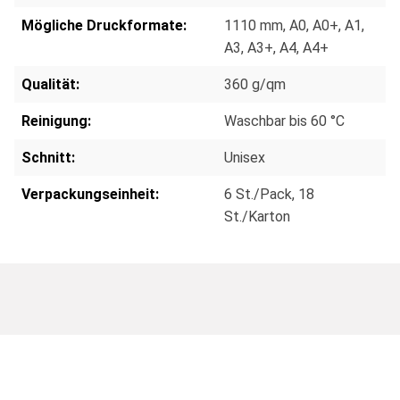
Mögliche Druckformate:
1110 mm
, A0
, A0+
, A1
,
A3
, A3+
, A4
, A4+
Qualität:
360 g/qm
Reinigung:
Waschbar bis 60 °C
Schnitt:
Unisex
Verpackungseinheit:
6 St./Pack
, 18
St./Karton