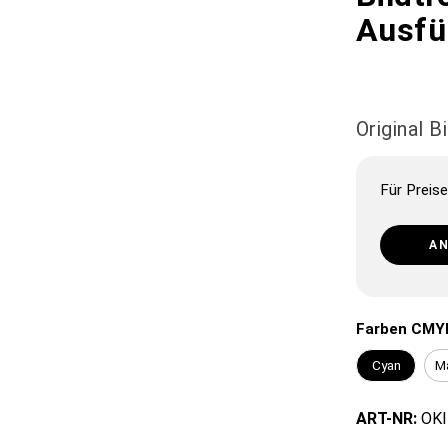
Ausfü
Original 
Für Preise
A
Farben CMY
Cyan
M
ART-NR:
OKI