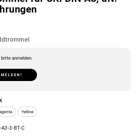
hrungen
Bildtrommel
 bitte anmelden.
NMELDEN!
K
agenta
Yellow
-A3-3-BT-C