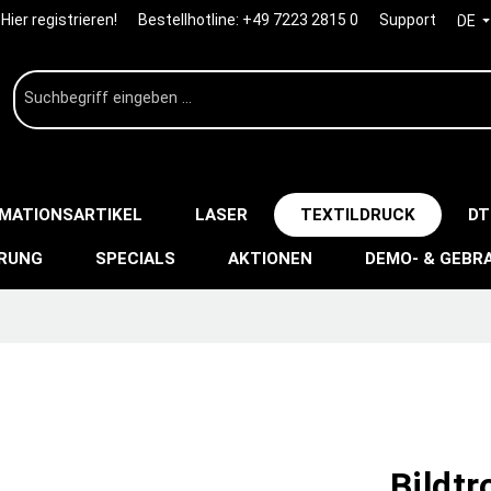
Hier registrieren!
Bestellhotline:
+49 7223 2815 0
Support
DE
IMATIONSARTIKEL
LASER
TEXTILDRUCK
DT
ERUNG
SPECIALS
AKTIONEN
DEMO- & GEBR
Bildtr