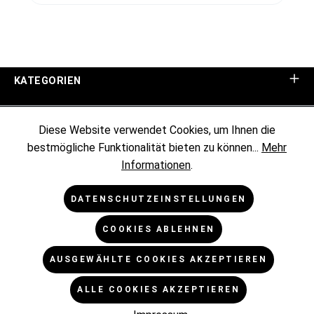
KATEGORIEN
UNTERNEHMEN
Diese Website verwendet Cookies, um Ihnen die
bestmögliche Funktionalität bieten zu können...
Mehr
KUNDENINFORMATIONEN
Informationen
.
RECHTLICHES
DATENSCHUTZEINSTELLUNGEN
COOKIES ABLEHNEN
NEWSLETTER
AUSGEWÄHLTE COOKIES AKZEPTIEREN
* Alle Preise exkl. gesetzl. Mehrwertsteuer zzgl.
ALLE COOKIES AKZEPTIEREN
Versandkosten
und ggf. Nachnahmegebühren, wenn nicht
anders angegeben.