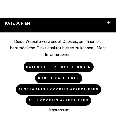
KATEGORIEN
UNTERNEHMEN
Diese Website verwendet Cookies, um Ihnen die
bestmögliche Funktionalität bieten zu können...
Mehr
KUNDENINFORMATIONEN
Informationen
.
RECHTLICHES
DATENSCHUTZEINSTELLUNGEN
COOKIES ABLEHNEN
NEWSLETTER
AUSGEWÄHLTE COOKIES AKZEPTIEREN
* Alle Preise exkl. gesetzl. Mehrwertsteuer zzgl.
ALLE COOKIES AKZEPTIEREN
Versandkosten
und ggf. Nachnahmegebühren, wenn nicht
anders angegeben.
- Impressum