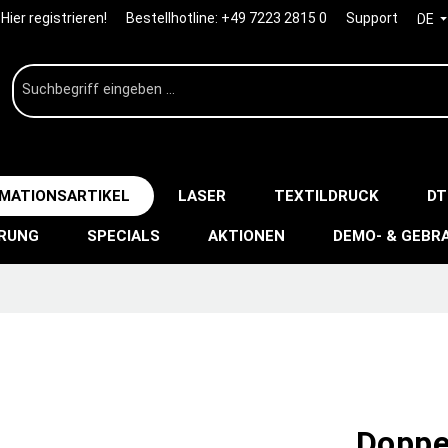
Hier registrieren!
Bestellhotline:
+49 7223 2815 0
Support
DE
IMATIONSARTIKEL
LASER
TEXTILDRUCK
DT
ERUNG
SPECIALS
AKTIONEN
DEMO- & GEBR
Doppel