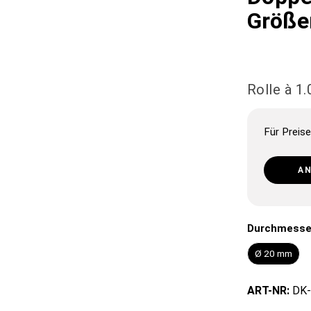
Größe
Rolle à 1
Für Preise
A
Durchmesse
Ø 20 mm
ART-NR:
DK-