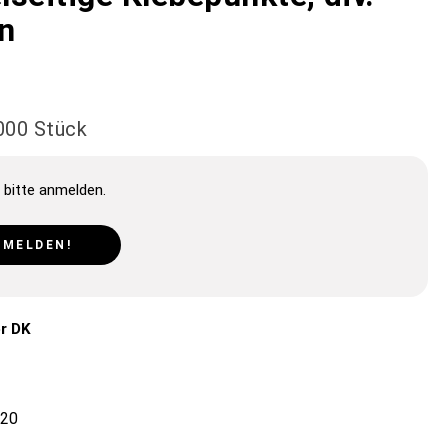
n
.000 Stück
 bitte anmelden.
NMELDEN!
r DK
20