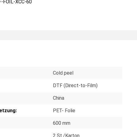
-FOIL-XCC-60
Cold peel
DTF (Direct-to-Film)
China
etzung:
PET- Folie
600 mm
2 St./Karton