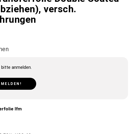
abziehen), versch.
hrungen
ehen
 bitte anmelden.
NMELDEN!
rfolie lfm