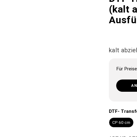
(kalt 
Ausfü
kalt abzi
Für Preise
A
DTF- Transfe
CP 60 cm