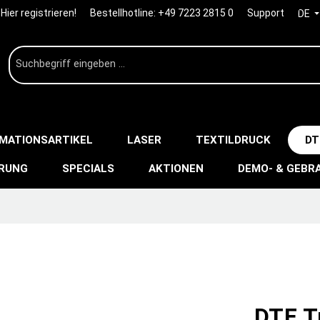
Hier registrieren!
Bestellhotline:
+49 7223 2815 0
Support
DE
IMATIONSARTIKEL
LASER
TEXTILDRUCK
DT
ERUNG
SPECIALS
AKTIONEN
DEMO- & GEBR
DTF T