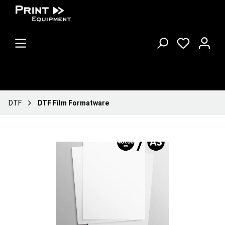
DTF
DTF Film Formatware