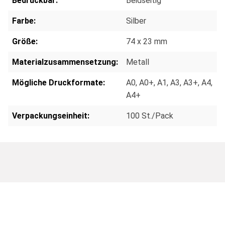
Bedruckbar:
Beidseitig
Farbe:
Silber
Größe:
74 x 23 mm
Materialzusammensetzung:
Metall
Mögliche Druckformate:
A0
, A0+
, A1
, A3
, A3+
, A4
,
A4+
Verpackungseinheit:
100 St./Pack