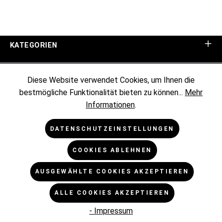
KATEGORIEN
UNTERNEHMEN
Diese Website verwendet Cookies, um Ihnen die
bestmögliche Funktionalität bieten zu können...
Mehr
KUNDENINFORMATIONEN
Informationen
.
RECHTLICHES
DATENSCHUTZEINSTELLUNGEN
COOKIES ABLEHNEN
NEWSLETTER
AUSGEWÄHLTE COOKIES AKZEPTIEREN
* Alle Preise exkl. gesetzl. Mehrwertsteuer zzgl.
ALLE COOKIES AKZEPTIEREN
Versandkosten
und ggf. Nachnahmegebühren, wenn nicht
anders angegeben.
- Impressum