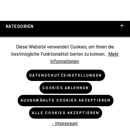
KATEGORIEN
UNTERNEHMEN
Diese Website verwendet Cookies, um Ihnen die
bestmögliche Funktionalität bieten zu können...
Mehr
KUNDENINFORMATIONEN
Informationen
.
RECHTLICHES
DATENSCHUTZEINSTELLUNGEN
COOKIES ABLEHNEN
NEWSLETTER
AUSGEWÄHLTE COOKIES AKZEPTIEREN
* Alle Preise exkl. gesetzl. Mehrwertsteuer zzgl.
ALLE COOKIES AKZEPTIEREN
Versandkosten
und ggf. Nachnahmegebühren, wenn nicht
anders angegeben.
- Impressum