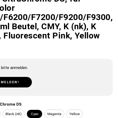
olor
/F6200/F7200/F9200/F9300,
ml Beutel, CMY, K (nk), K
 Fluorescent Pink, Yellow
 bitte anmelden.
NMELDEN!
aChrome DS
Black (nK)
Cyan
Magenta
Yellow