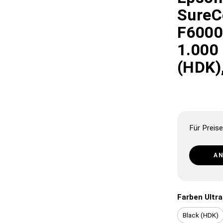
SureC
F6000
1.000 
(HDK),
Für Preise
A
Farben Ultr
Black (HDK)