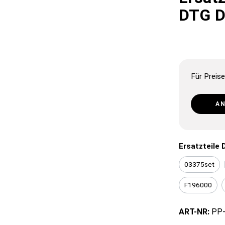
DTG D
Für Preise
A
Ersatzteile 
03375set
F196000
ART-NR:
PP