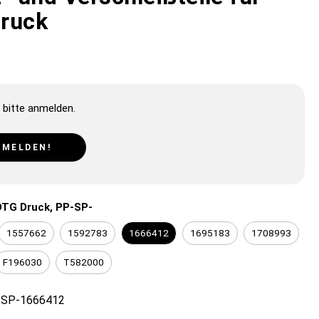
ruck
 bitte anmelden.
NMELDEN!
DTG Druck, PP-SP-
1557662
1592783
1666412
1695183
1708993
F196030
T582000
-SP-1666412