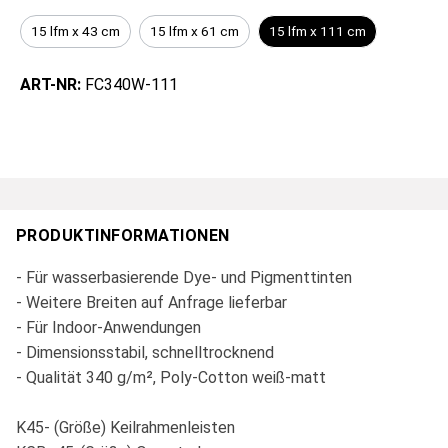
15 lfm x 43 cm
15 lfm x 61 cm
15 lfm x 111 cm
ART-NR:
FC340W-111
PRODUKTINFORMATIONEN
- Für wasserbasierende Dye- und Pigmenttinten
- Weitere Breiten auf Anfrage lieferbar
- Für Indoor-Anwendungen
- Dimensionsstabil, schnelltrocknend
- Qualität 340 g/m², Poly-Cotton weiß-matt
K45- (Größe) Keilrahmenleisten