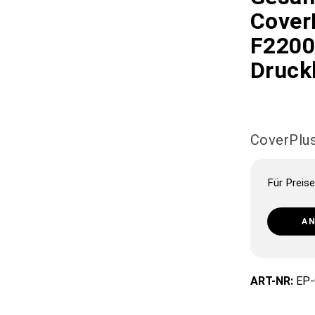
Cover
F2200,
Druck
CoverPlu
Für Preise
A
ART-NR:
EP-