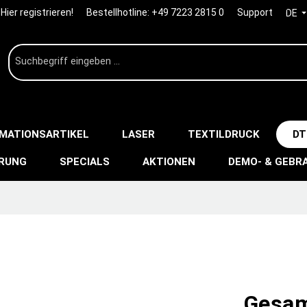
Hier registrieren!
Bestellhotline:
+49 7223 2815 0
Support
DE
IMATIONSARTIKEL
LASER
TEXTILDRUCK
DT
ERUNG
SPECIALS
AKTIONEN
DEMO- & GEBR
Gesam