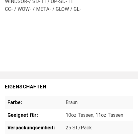
WINDSOR-/ SD-11 / UP-SD-11
CC- / WOW- / META- / GLOW / GL-
EIGENSCHAFTEN
Farbe:
Braun
Geeignet für:
10oz Tassen
, 11oz Tassen
Verpackungseinheit:
25 St./Pack