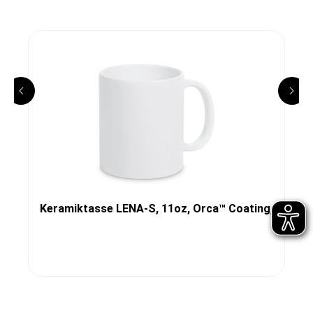
Keramiktasse LENA-S, 11oz, Orca™ Coating,