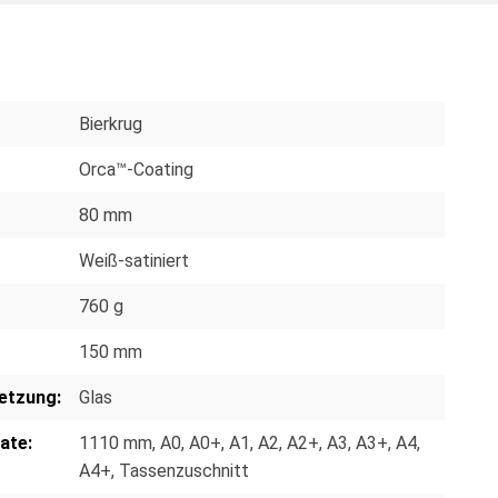
Bierkrug
Orca™-Coating
80 mm
Weiß-satiniert
760 g
150 mm
etzung:
Glas
ate:
1110 mm
, A0
, A0+
, A1
, A2
, A2+
, A3
, A3+
, A4
,
A4+
, Tassenzuschnitt