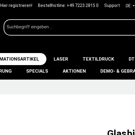
Hier registrieren!
Bestellhotline:
+49 7223 2815 0
Support
DE
IMATIONSARTIKEL
LASER
TEXTILDRUCK
DT
ERUNG
SPECIALS
AKTIONEN
DEMO- & GEBR
Glasb