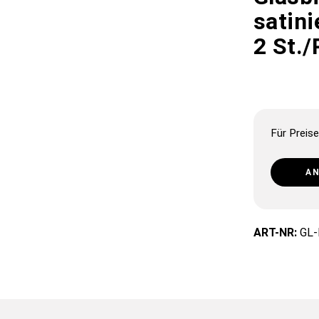
satin
2 St./
Für Preise
A
ART-NR:
GL-