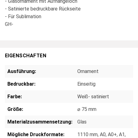
- Glasornament mit Aufhängeloch
- Satinierte bedruckbare Rückseite
- Für Sublimation
GH-
EIGENSCHAFTEN
Ausführung:
Ornament
Bedruckbar:
Einseitig
Farbe:
Weiß- satiniert
Größe:
⌀ 75 mm
Materialzusammensetzung:
Glas
Mögliche Druckformate:
1110 mm
, A0
, A0+
, A1
,