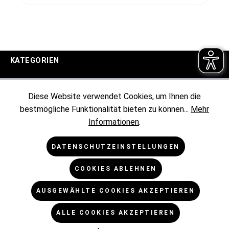
KATEGORIEN
UNTERNEHMEN
Diese Website verwendet Cookies, um Ihnen die
bestmögliche Funktionalität bieten zu können...
Mehr
KUNDENINFORMATIONEN
Informationen
.
RECHTLICHES
DATENSCHUTZEINSTELLUNGEN
COOKIES ABLEHNEN
NEWSLETTER
AUSGEWÄHLTE COOKIES AKZEPTIEREN
* Alle Preise exkl. gesetzl. Mehrwertsteuer zzgl.
ALLE COOKIES AKZEPTIEREN
Versandkosten
und ggf. Nachnahmegebühren, wenn nicht