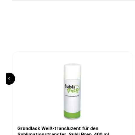
Grundlack Weiß-transluzent für den
Sublimationstransfer, Subli Prep, 400 ml