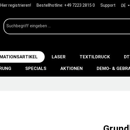
Hier registrieren!
Bestellhotline:
+49 7223 2815 0
Support
DE
IMATIONSARTIKEL
LASER
TEXTILDRUCK
DT
ERUNG
SPECIALS
AKTIONEN
DEMO- & GEBR
Grund