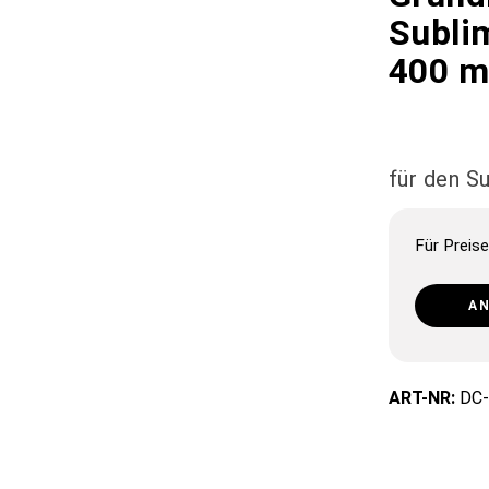
Sublim
400 ml
für den S
Für Preise
A
ART-NR:
DC