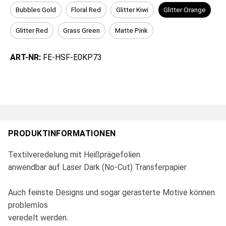
Bubbles Gold
Floral Red
Glitter Kiwi
Glitter Orange
Glitter Red
Grass Green
Matte Pink
ART-NR:
FE-HSF-E0KP73
PRODUKTINFORMATIONEN
Textilveredelung mit Heißprägefolien
anwendbar auf Laser Dark (No-Cut) Transferpapier
Auch feinste Designs und sogar gerasterte Motive können
problemlos
veredelt werden.