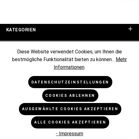
KATEGORIEN
UNTERNEHMEN
Diese Website verwendet Cookies, um Ihnen die
bestmögliche Funktionalität bieten zu können...
Mehr
KUNDENINFORMATIONEN
Informationen
.
RECHTLICHES
DATENSCHUTZEINSTELLUNGEN
COOKIES ABLEHNEN
NEWSLETTER
AUSGEWÄHLTE COOKIES AKZEPTIEREN
* Alle Preise exkl. gesetzl. Mehrwertsteuer zzgl.
ALLE COOKIES AKZEPTIEREN
Versandkosten
und ggf. Nachnahmegebühren, wenn nicht
anders angegeben.
- Impressum