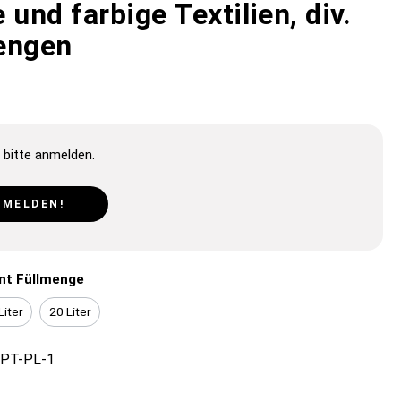
 und farbige Textilien, div.
engen
 bitte anmelden.
NMELDEN!
nt Füllmenge
Liter
20 Liter
PT-PL-1