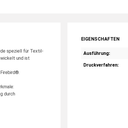
EIGENSCHAFTEN
 speziell für Textil-
Ausführung:
wickelt und ist
Druckverfahren:
irebird®.
rkmale:
ng durch