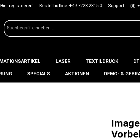
Hier registrieren!
Bestellhotline:
+49 7223 2815 0
Support
DE
IMATIONSARTIKEL
LASER
TEXTILDRUCK
DT
ERUNG
SPECIALS
AKTIONEN
DEMO- & GEBR
Imag
Vorbe