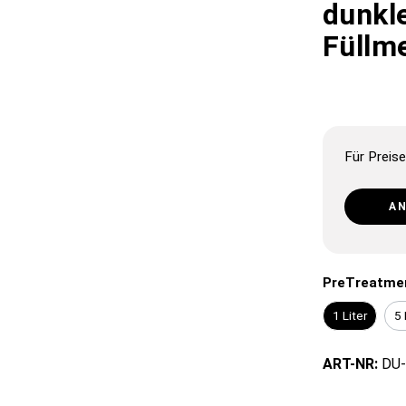
dunkle
Füllm
Für Preise
A
PreTreatme
1 Liter
5 
ART-NR:
DU-