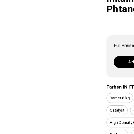
Phtano
Für Preise
A
Farben IN-F
Barrier 6 kg
Catalyst
High Density 