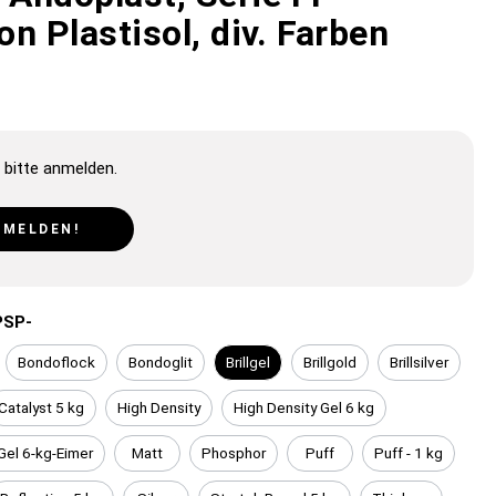
n Plastisol, div. Farben
 bitte anmelden.
NMELDEN!
PSP-
Bondoflock
Bondoglit
Brillgel
Brillgold
Brillsilver
Catalyst 5 kg
High Density
High Density Gel 6 kg
Gel 6-kg-Eimer
Matt
Phosphor
Puff
Puff - 1 kg