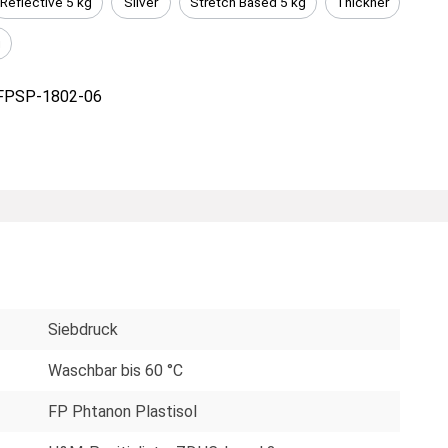
Reflective 5 kg
Silver
Stretch Based 5 kg
Thickner
g
FPSP-1802-06
Siebdruck
Waschbar bis 60 °C
FP Phtanon Plastisol