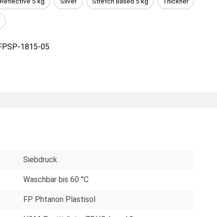
Reflective 5 kg
Silver
Stretch Based 5 kg
Thickner
g
FPSP-1815-05
Siebdruck
Waschbar bis 60 °C
FP Phtanon Plastisol