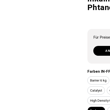
Phtano
Für Preise
A
Farben IN-F
Barrier 6 kg
Catalyst
High Density 