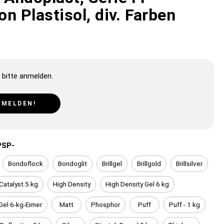
n Plastisol, div. Farben
 bitte anmelden.
NMELDEN!
PSP-
Bondoflock
Bondoglit
Brillgel
Brillgold
Brillsilver
Catalyst 5 kg
High Density
High Density Gel 6 kg
Gel 6-kg-Eimer
Matt
Phosphor
Puff
Puff - 1 kg