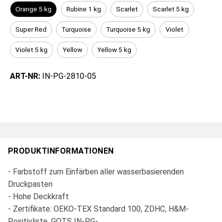
Orange 5 kg
Rubine 1 kg
Scarlet
Scarlet 5 kg
Super Red
Turquoise
Turquoise 5 kg
Violet
Violet 5 kg
Yellow
Yellow 5 kg
ART-NR:
IN-PG-2810-05
PRODUKTINFORMATIONEN
- Farbstoff zum Einfärben aller wasserbasierenden
Druckpasten
- Hohe Deckkraft
- Zertifikate: OEKO-TEX Standard 100, ZDHC, H&M-
Positivliste, GOTS IN-PG-