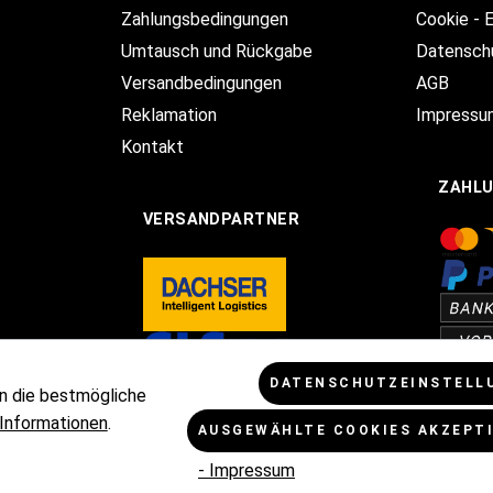
Zahlungsbedingungen
Cookie - 
Umtausch und Rückgabe
Datensch
Versandbedingungen
AGB
Reklamation
Impressu
Kontakt
ZAHL
VERSANDPARTNER
DATENSCHUTZEINSTELL
n die bestmögliche
Informationen
.
AUSGEWÄHLTE COOKIES AKZEPT
Mehrwertsteuer zzgl.
Versandkosten
und ggf. Nachnahmegebühren, w
- Impressum