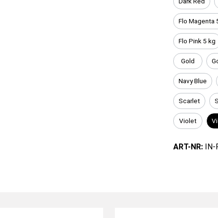
Dark Red
Flo Magenta 
Flo Pink 5 kg
Gold
Go
Navy Blue
Scarlet
S
Violet
Vi
ART-NR:
IN-