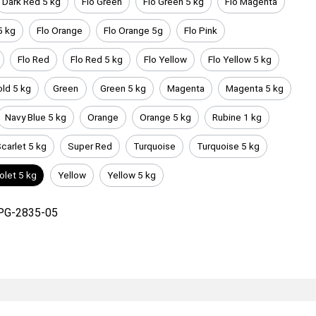
Dark Red 5 kg
Flo Green
Flo Green 5 kg
Flo Magenta
5 kg
Flo Orange
Flo Orange 5g
Flo Pink
Flo Red
Flo Red 5 kg
Flo Yellow
Flo Yellow 5 kg
ld 5 kg
Green
Green 5 kg
Magenta
Magenta 5 kg
Navy Blue 5 kg
Orange
Orange 5 kg
Rubine 1 kg
carlet 5 kg
Super Red
Turquoise
Turquoise 5 kg
olet 5 kg
Yellow
Yellow 5 kg
PG-2835-05