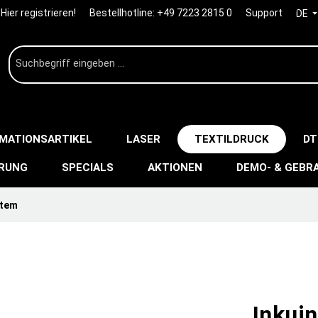
Hier registrieren!
Bestellhotline:
+49 7223 2815 0
Support
DE
IMATIONSARTIKEL
LASER
TEXTILDRUCK
DT
ERUNG
SPECIALS
AKTIONEN
DEMO- & GEBR
stem
Inkui