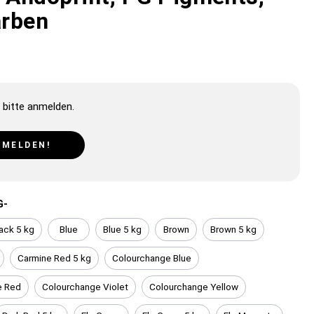
arben
 bitte anmelden.
NMELDEN!
G-
ack 5 kg
Blue
Blue 5 kg
Brown
Brown 5 kg
Carmine Red 5 kg
Colourchange Blue
e Red
Colourchange Violet
Colourchange Yellow