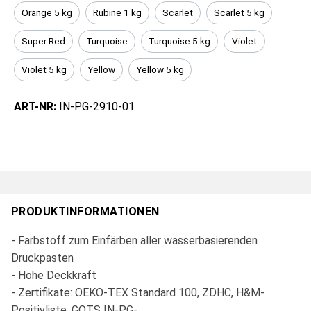
Orange 5 kg
Rubine 1 kg
Scarlet
Scarlet 5 kg
Super Red
Turquoise
Turquoise 5 kg
Violet
Violet 5 kg
Yellow
Yellow 5 kg
ART-NR:
IN-PG-2910-01
PRODUKTINFORMATIONEN
- Farbstoff zum Einfärben aller wasserbasierenden
Druckpasten
- Hohe Deckkraft
- Zertifikate: OEKO-TEX Standard 100, ZDHC, H&M-
Positivliste, GOTS IN-PG-