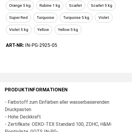
Orange 5 kg
Rubine 1 kg
Scarlet
Scarlet 5 kg
Super Red
Turquoise
Turquoise 5 kg
Violet
Violet 5 kg
Yellow
Yellow 5 kg
ART-NR:
IN-PG-2925-05
PRODUKTINFORMATIONEN
- Farbstoff zum Einfärben aller wasserbasierenden
Druckpasten
- Hohe Deckkraft
- Zertifikate: OEKO-TEX Standard 100, ZDHC, H&M-
Positivliste, GOTS IN-PG-