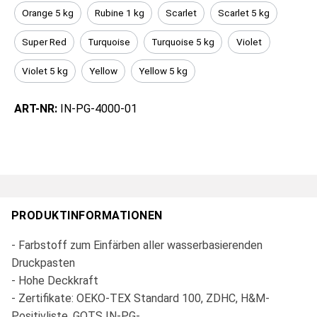
Orange 5 kg
Rubine 1 kg
Scarlet
Scarlet 5 kg
Super Red
Turquoise
Turquoise 5 kg
Violet
Violet 5 kg
Yellow
Yellow 5 kg
ART-NR:
IN-PG-4000-01
PRODUKTINFORMATIONEN
- Farbstoff zum Einfärben aller wasserbasierenden
Druckpasten
- Hohe Deckkraft
- Zertifikate: OEKO-TEX Standard 100, ZDHC, H&M-
Positivliste, GOTS IN-PG-