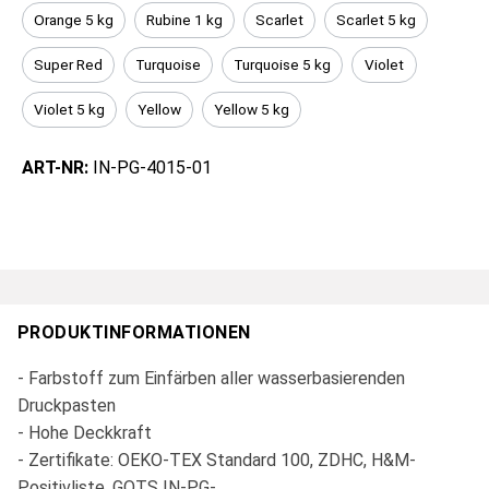
Orange 5 kg
Rubine 1 kg
Scarlet
Scarlet 5 kg
Super Red
Turquoise
Turquoise 5 kg
Violet
Violet 5 kg
Yellow
Yellow 5 kg
ART-NR:
IN-PG-4015-01
PRODUKTINFORMATIONEN
- Farbstoff zum Einfärben aller wasserbasierenden
Druckpasten
- Hohe Deckkraft
- Zertifikate: OEKO-TEX Standard 100, ZDHC, H&M-
Positivliste, GOTS IN-PG-