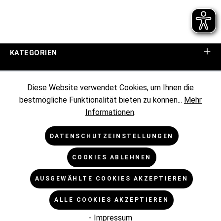
KATEGORIEN
UNTERNEHMEN
Diese Website verwendet Cookies, um Ihnen die
bestmögliche Funktionalität bieten zu können...
Mehr
KUNDENINFORMATIONEN
Informationen
.
RECHTLICHES
DATENSCHUTZEINSTELLUNGEN
COOKIES ABLEHNEN
NEWSLETTER
AUSGEWÄHLTE COOKIES AKZEPTIEREN
* Alle Preise exkl. gesetzl. Mehrwertsteuer zzgl.
ALLE COOKIES AKZEPTIEREN
Versandkosten
und ggf. Nachnahmegebühren, wenn nicht
anders angegeben.
- Impressum