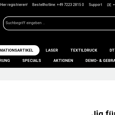
Hier registrieren!
Bestellhotline:
+49 7223 2815 0
Support
DE
IMATIONSARTIKEL
LASER
TEXTILDRUCK
DT
ERUNG
SPECIALS
AKTIONEN
DEMO- & GEBR
Jig fü