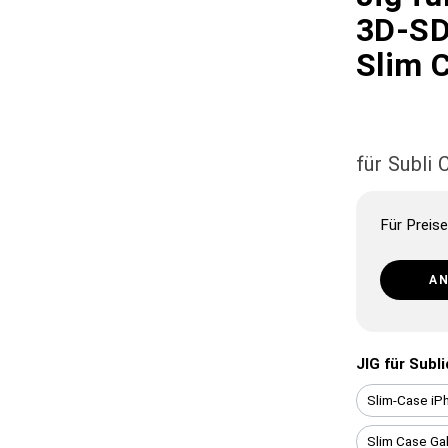
3D-SD
Slim 
für Subli
Für Preise
A
JIG für Subl
Slim-Case iP
Slim Case Ga