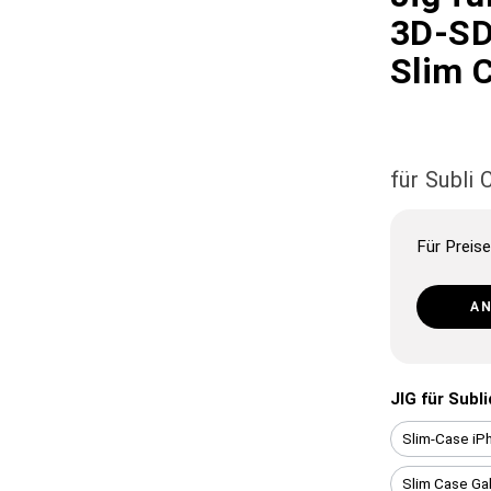
3D-SD
Slim 
für Subli
Für Preise
A
JIG für Subl
Slim-Case iP
Slim Case Ga