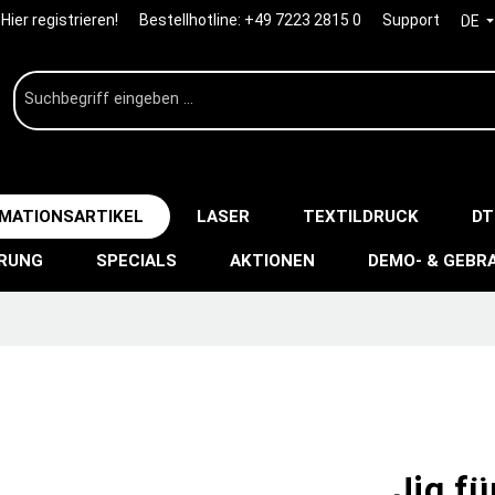
Hier registrieren!
Bestellhotline:
+49 7223 2815 0
Support
DE
IMATIONSARTIKEL
LASER
TEXTILDRUCK
DT
ERUNG
SPECIALS
AKTIONEN
DEMO- & GEBR
Jig fü